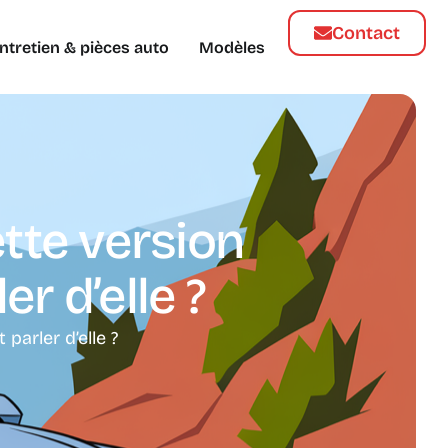
Contact
ntretien & pièces auto
Modèles
tte version
er d’elle ?
parler d’elle ?