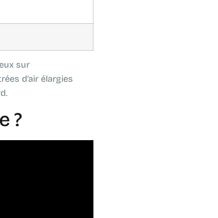
ieux sur
rées d’air élargies
d.
e ?