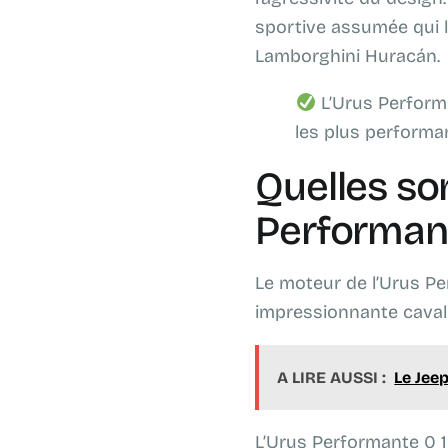
sportive assumée qui 
Lamborghini Huracán.
L’Urus Performa
les plus performa
Quelles so
Performan
Le moteur de l’Urus P
impressionnante caval
A LIRE AUSSI :
Le Jee
L’Urus Performante 0 