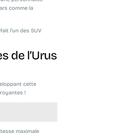
cars comme la
fait l’un des SUV
s de l’Urus
loppant cette
royantes !
itesse maximale