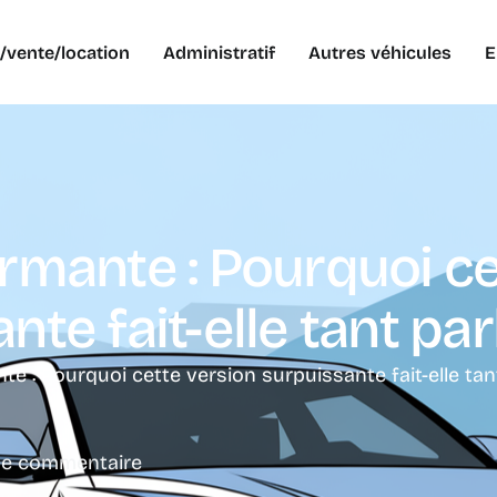
/vente/location
Administratif
Autres véhicules
E
rmante : Pourquoi ce
te fait-elle tant parl
e : Pourquoi cette version surpuissante fait-elle tant 
de commentaire