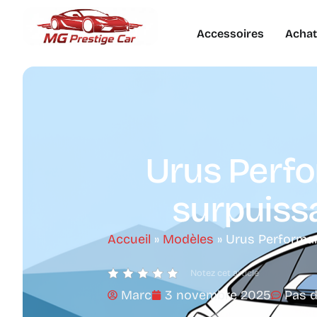
Accessoires
Achat
Urus Perfo
surpuissan
Accueil
»
Modèles
»
Urus Performant
Notez cet article
Marc
3 novembre 2025
Pas 