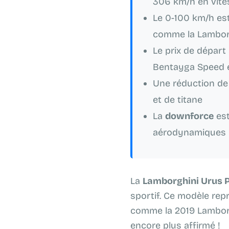
306 km/h en vite
Le 0-100 km/h es
comme la Lambor
Le prix de départ 
Bentayga Speed e
Une réduction de
et de titane
La
downforce
est
aérodynamiques
La
Lamborghini Urus 
sportif. Ce modèle re
comme la 2019 Lamborg
encore plus affirmé !