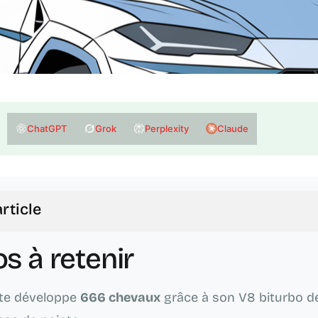
ChatGPT
Grok
Perplexity
Claude
:
rticle
os à retenir
nte développe
666 chevaux
grâce à son V8 biturbo de 