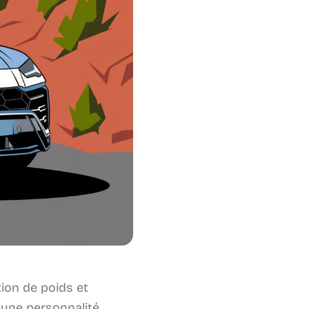
tion de poids et
 une personnalité