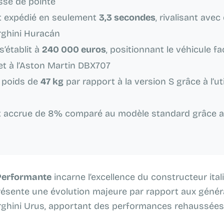
sse de pointe
t expédié en seulement
3,3 secondes
, rivalisant ave
ghini Huracán
s’établit à
240 000 euros
, positionnant le véhicule f
t à l’Aston Martin DBX707
 poids de
47 kg
par rapport à la version S grâce à l’ut
 accrue de 8% comparé au modèle standard grâce a
Performante
incarne l’excellence du constructeur ita
présente une évolution majeure par rapport aux géné
hini Urus, apportant des performances rehaussées 