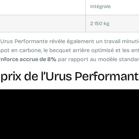
Intégrale
2 150 kg
l’Urus Performante révèle également un travail minut
ot en carbone, le becquet arrière optimisé et les ent
nforce accrue de 8%
par rapport au modèle standar
 prix de l’Urus Performant