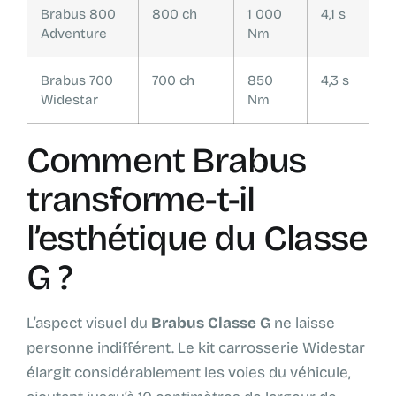
Brabus 800
800 ch
1 000
4,1 s
Adventure
Nm
Brabus 700
700 ch
850
4,3 s
Widestar
Nm
Comment Brabus
transforme-t-il
l’esthétique du Classe
G ?
L’aspect visuel du
Brabus Classe G
ne laisse
personne indifférent. Le kit carrosserie Widestar
élargit considérablement les voies du véhicule,