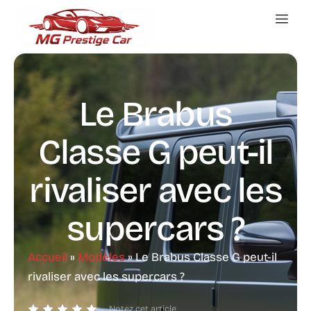
Le Brabus
Classe G peut-il
rivaliser avec les
supercars ?
Accueil
»
Modèles
»
Le Brabus Classe G peut-il
rivaliser avec les supercars ?
Notez cet article