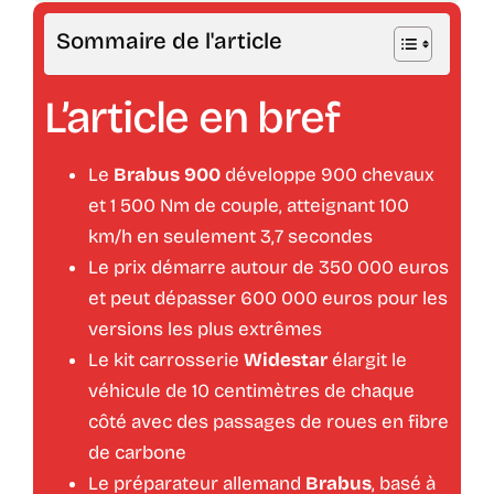
Sommaire de l'article
L’article en bref
Le
Brabus 900
développe 900 chevaux
et 1 500 Nm de couple, atteignant 100
km/h en seulement 3,7 secondes
Le prix démarre autour de 350 000 euros
et peut dépasser 600 000 euros pour les
versions les plus extrêmes
Le kit carrosserie
Widestar
élargit le
véhicule de 10 centimètres de chaque
côté avec des passages de roues en fibre
de carbone
Le préparateur allemand
Brabus
, basé à