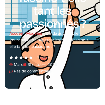
tant les
passionnés ?
Accueil
»
Modèles
»
Zonda automobile :
Pourquoi cette supercar italienne fascine-t-
elle tant les passionnés ?
Notez cet article
Marc
31 octobre 2025
Pas de commentaire