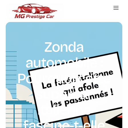
Zonda
automobile :
Pourquoi cette
supercar
italienne
fascine-t-elle