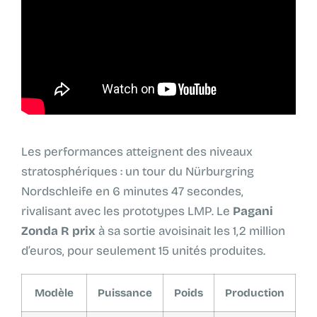
Les performances atteignent des niveaux
stratosphériques : un tour du Nürburgring
Nordschleife en 6 minutes 47 secondes,
rivalisant avec les prototypes LMP. Le
Pagani
Zonda R prix
à sa sortie avoisinait les 1,2 million
d’euros, pour seulement 15 unités produites.
Modèle
Puissance
Poids
Production