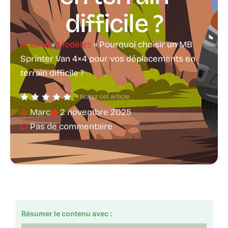
difficile ?
Accueil
»
Modèles
»
Pourquoi choisir un MB
Sprinter Van 4×4 pour vos déplacements en
terrain difficile ?
Notez cet article
Marc
2 novembre 2025
Pas de commentaire
Résumer le contenu avec :