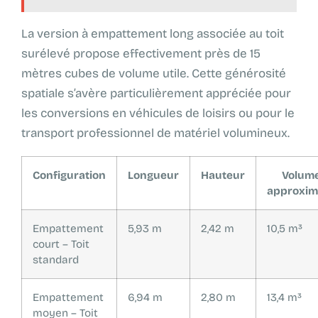
La version à empattement long associée au toit
surélevé propose effectivement près de 15
mètres cubes de volume utile. Cette générosité
spatiale s’avère particulièrement appréciée pour
les conversions en véhicules de loisirs ou pour le
transport professionnel de matériel volumineux.
Configuration
Longueur
Hauteur
Volum
approxim
Empattement
5,93 m
2,42 m
10,5 m³
court – Toit
standard
Empattement
6,94 m
2,80 m
13,4 m³
moyen – Toit