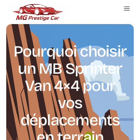
Pourquoi choisir
un MB Sprinter
Van 4×4 pour
vos
déplacements
en terrain