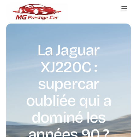
La Jaguar
XJ220C :
supercar
oubliée qui a
dominé les
années 90 ?