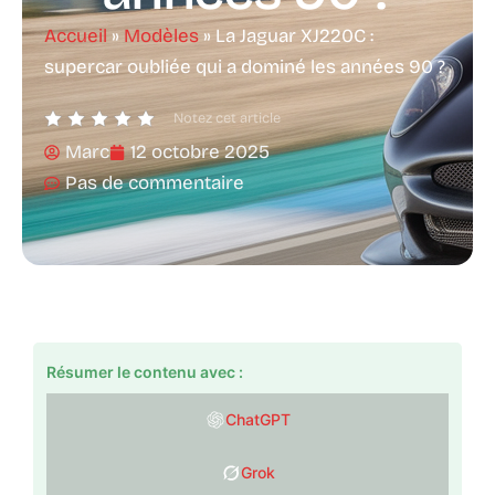
Accueil
»
Modèles
»
La Jaguar XJ220C :
supercar oubliée qui a dominé les années 90 ?
Notez cet article
Marc
12 octobre 2025
Pas de commentaire
Résumer le contenu avec :
ChatGPT
Grok