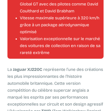
Global GT avec des pilotes comme David
Coulthard et David Brabham
Vitesse maximale supérieure à 320 km/h
grâce à un package aérodynamique
optimisé
Valorisation exceptionnelle sur le marché
des voitures de collection en raison de sa
rareté extrême
La
Jaguar XJ220C
représente l’une des créations
les plus impressionnantes de l’histoire
automobile britannique. Cette version
compétition du célèbre supercar anglais a
marqué les esprits par ses performances
exceptionnelles sur circuit et son design agressif