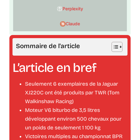
Perplexity
Claude
Sommaire de l'article
L’article en bref
Seulement 6 exemplaires de la Jaguar
XJ220C ont été produits par TWR (Tom
Walkinshaw Racing)
Moteur V6 biturbo de 3,5 litres
développant environ 500 chevaux pour
un poids de seulement 1 100 kg
Victoires multiples au championnat BPR