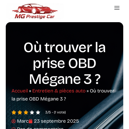
Où trouver la
prise OBD
Mégane 3 ?
Accueil
»
Entretien & pièces auto
»
Où trouver
la prise OBD Mégane 3 ?
3/5 - (1 vote)
Marc
23 septembre 2025